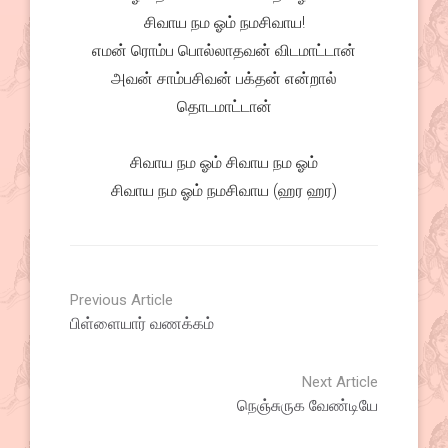
சிவாய நம ஓம் நமசிவாய!
எமன் ரொம்ப பொல்லாதவன் விடமாட்டான்
அவன் சாம்பசிவன் பக்தன் என்றால்
தொடமாட்டான்
சிவாய நம ஓம் சிவாய நம ஓம்
சிவாய நம ஓம் நமசிவாய (ஹர ஹர)
Previous Article
பிள்ளையார் வணக்கம்
Next Article
நெஞ்சுருக வேண்டியே